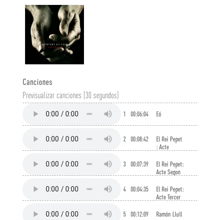
Canciones
Previsualizar canciones (30 segundos)
1
00:06:04
Eó
2
00:08:42
El Rei Pepet
: Acte
Primer
3
00:07:39
El Rei Pepet:
Acte Segon
4
00:04:35
El Rei Pepet:
Acte Tercer
5
00:12:09
Ramón Llull