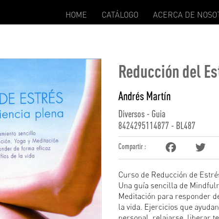
HOME
CATÁLOGO
ACERCA DE NOSO
Reducción del Es
Andrés Martín
Diversos - Guia
8424295114877 - BL487
Compartir :
Curso de Reducción de Estré
Una guía sencilla de Mindfuln
Meditación para responder de
la vida. Ejercicios que ayudan
personal, relajarse, liberar t