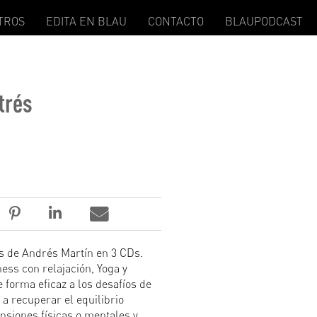
TROS
EDITA EN BLAU
CONTACTO
BLAUPODCAST
trés
s de Andrés Martín en 3 CDs.
ess con relajación, Yoga y
 forma eficaz a los desafíos de
 a recuperar el equilibrio
ensiones físicas o mentales y