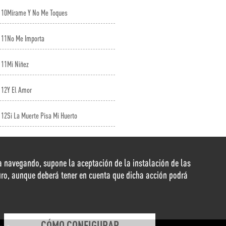
10
Mírame Y No Me Toques
11
No Me Importa
11
Mi Niñez
12
Y El Amor
12
Si La Muerte Pisa Mi Huerto
nua navegando, supone la aceptación de la instalación de las
duro, aunque deberá tener en cuenta que dicha acción podrá
CÓMO CONFIGURAR