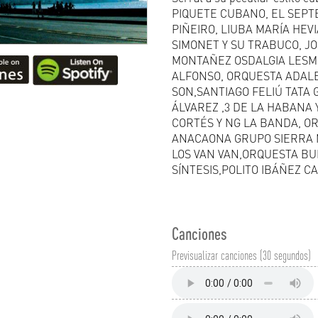
PIQUETE CUBANO, EL SEPT
PIÑEIRO, LIUBA MARÍA HEV
SIMONET Y SU TRABUCO, JO
MONTAÑEZ OSDALGIA LESME
ALFONSO, ORQUESTA ADALB
SON,SANTIAGO FELIÚ TATA 
ÁLVAREZ ,3 DE LA HABANA 
CORTÉS Y NG LA BANDA, O
ANACAONA GRUPO SIERRA 
LOS VAN VAN,ORQUESTA BUE
SÍNTESIS,POLITO IBÁÑEZ 
Canciones
Previsualizar canciones (30 segundos)