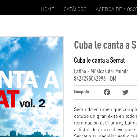
HOME
CATÁLOGO
ACERCA DE NOSO
Cuba le canta a S
Cuba le canta a Serrat
Latino - Músicas del Mundo
8424295042996 - DM
Compartir :
Segundo volumen que comple
obtubo un gran éxito en tod
nominación al Grammy Latino
artistas de gran relieve que
Serrat a su peculiar estilo