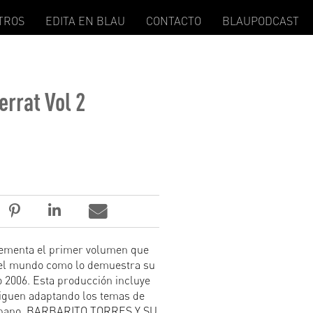
TROS
EDITA EN BLAU
CONTACTO
BLAUPODCAST
errat Vol 2
menta el primer volumen que
o el mundo como lo demuestra su
 2006. Esta producción incluye
 siguen adaptando los temas de
 cubano. BARBARITO TORRES Y SU