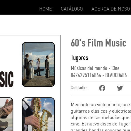
HOME
CATÁLOGO
ACERCA DE NOSO
60's Film Music
Tugores
Músicas del mundo - Cine
8424295116864 - BLAUCD686
Compartir :
Mediante un violonchelo, un 
guitarras clásicas y eléctric
algunas de las melodías que
cine. El nuevo disco de Tugor
grandes bandas sonoras que 