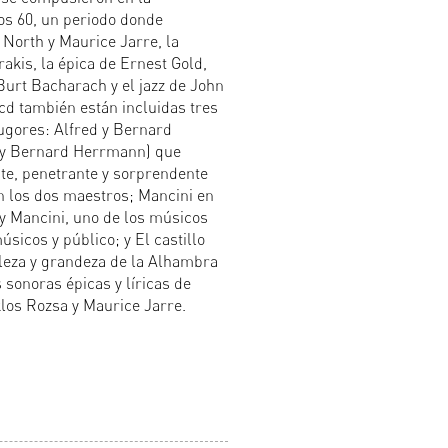
os 60, un periodo donde
x North y Maurice Jarre, la
akis, la épica de Ernest Gold,
Burt Bacharach y el jazz de John
cd también están incluidas tres
ugores: Alfred y Bernard
k y Bernard Herrmann) que
nte, penetrante y sorprendente
n los dos maestros; Mancini en
ry Mancini, uno de los músicos
sicos y público; y El castillo
lleza y grandeza de la Alhambra
sonoras épicas y líricas de
los Rozsa y Maurice Jarre.