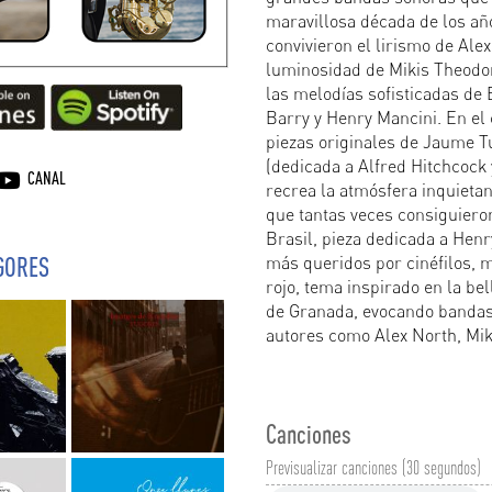
maravillosa década de los añ
convivieron el lirismo de Ale
luminosidad de Mikis Theodor
las melodías sofisticadas de 
Barry y Henry Mancini. En el 
piezas originales de Jaume T
(dedicada a Alfred Hitchcoc
CANAL
recrea la atmósfera inquieta
que tantas veces consiguiero
Brasil, pieza dedicada a Hen
más queridos por cinéfilos, mú
GORES
rojo, tema inspirado en la be
de Granada, evocando bandas 
autores como Alex North, Mik
Canciones
Previsualizar canciones (30 segundos)