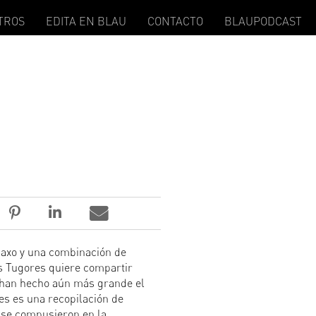
TROS
EDITA EN BLAU
CONTACTO
BLAUPODCAST
saxo y una combinación de
as Tugores quiere compartir
 han hecho aún más grande el
es es una recopilación de
se compusieron en la