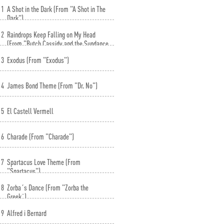
1
A Shot in the Dark (From "A Shot in The
Dark")
2
Raindrops Keep Falling on My Head
(From "Butch Cassidy and the Sundance
Kid")
3
Exodus (From "Exodus")
4
James Bond Theme (From "Dr. No")
5
El Castell Vermell
6
Charade (From "Charade")
7
Spartacus Love Theme (From
"Spartacus")
8
Zorba´s Dance (From "Zorba the
Greek¨)
9
Alfred i Bernard