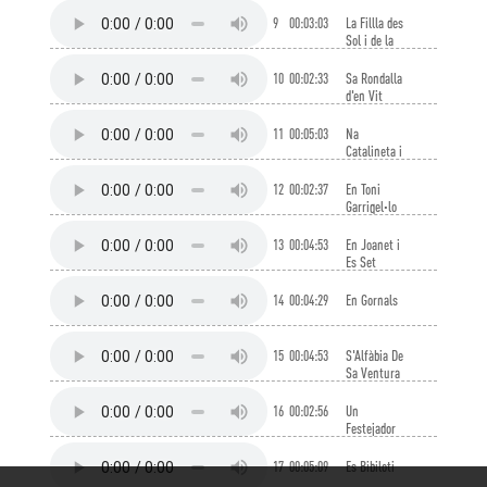
9
00:03:03
La Fillla des
Sol i de la
Lluna
10
00:02:33
Sa Rondalla
d'en Vit
11
00:05:03
Na
Catalineta i
Na
Catalinota
12
00:02:37
En Toni
Garrigel·lo
13
00:04:53
En Joanet i
Es Set
Missatges
14
00:04:29
En Gornals
15
00:04:53
S'Alfàbia De
Sa Ventura
16
00:02:56
Un
Festejador
17
00:05:09
Es Bibiloti