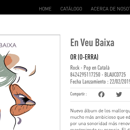
HOME
CATÁLOGO
ACERCA DE NOSO
En Veu Baixa
OR (O-ERRA)
Rock - Pop en Català
8424295117250 - BLAUCD725
Fecha Lanzamiento : 22/02/201
Compartir :
Nuevo álbum de los mallorqui
mucho más ambicioso que edi
por una sonoridad más renov
manteniendo su esencia. El d