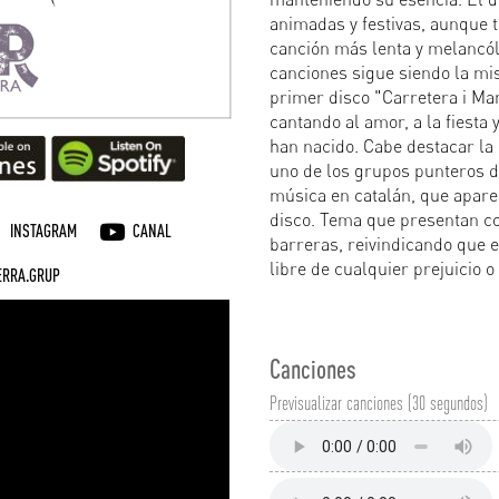
animadas y festivas, aunque 
canción más lenta y melancóli
canciones sigue siendo la mi
primer disco "Carretera i Man
cantando al amor, a la fiesta 
han nacido. Cabe destacar la
uno de los grupos punteros d
música en catalán, que apare
disco. Tema que presentan c
INSTAGRAM
CANAL
barreras, reivindicando que e
libre de cualquier prejuicio o
ERRA.GRUP
Canciones
Previsualizar canciones (30 segundos)