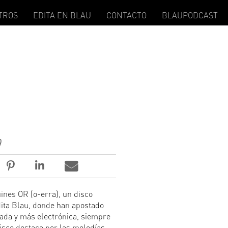
TROS
EDITA EN BLAU
CONTACTO
BLAUPODCAST
9
nes OR (o-erra), un disco
ta Blau, donde han apostado
ada y más electrónica, siempre
isco destaca por las melodías