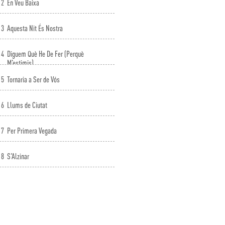
2
En Veu Baixa
3
Aquesta Nit És Nostra
4
Diguem Què He De Fer (Perquè
M'estimis)
5
Tornaria a Ser de Vós
6
Llums de Ciutat
7
Per Primera Vegada
8
S'Alzinar