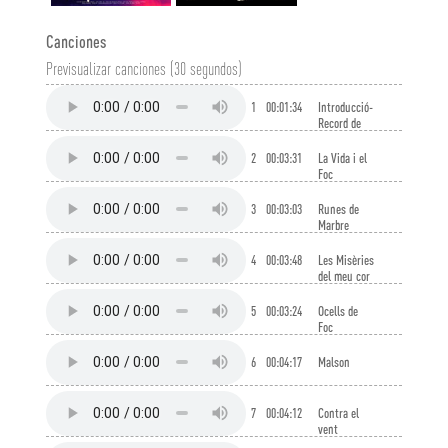
Canciones
Previsualizar canciones (30 segundos)
1
00:01:34
Introducció-
Record de
l'alba
2
00:03:31
La Vida i el
Foc
3
00:03:03
Runes de
Marbre
4
00:03:48
Les Misèries
del meu cor
5
00:03:24
Ocells de
Foc
6
00:04:17
Malson
7
00:04:12
Contra el
vent