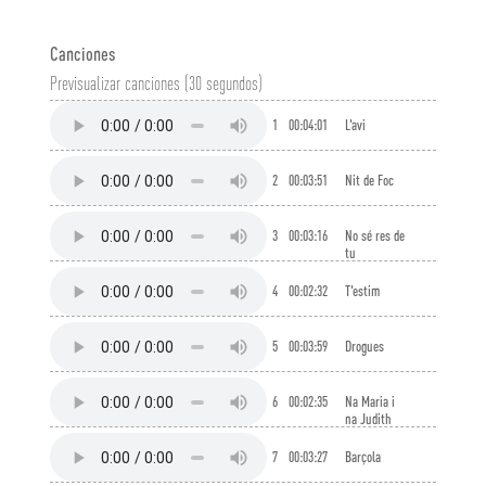
Canciones
Previsualizar canciones (30 segundos)
1
00:04:01
L'avi
2
00:03:51
Nit de Foc
3
00:03:16
No sé res de
tu
4
00:02:32
T'estim
5
00:03:59
Drogues
6
00:02:35
Na Maria i
na Judith
7
00:03:27
Barçola