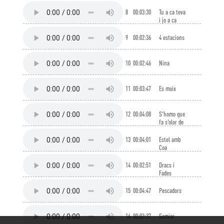
8
00:03:30
Tu a ca teva
i jo a ca
meva
9
00:02:36
4 estacions
10
00:02:46
Nina
11
00:03:47
Es moix
12
00:04:08
S'homo que
fa s'olor de
la mar
13
00:04:01
Estel amb
Coa
14
00:02:51
Dracs i
Fades
15
00:04:47
Pescadors
16
00:03:37
Somiar