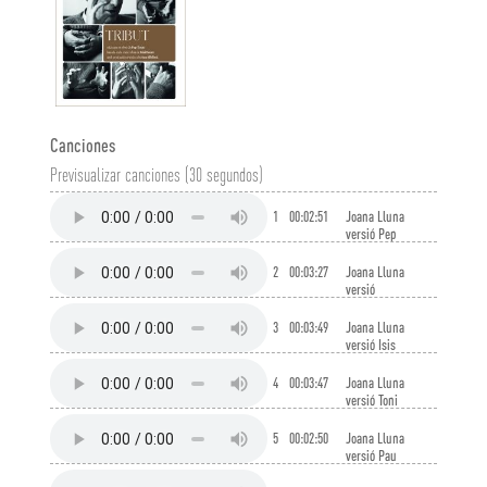
Canciones
Previsualizar canciones (30 segundos)
1
00:02:51
Joana Lluna
versió Pep
Garau
2
00:03:27
Joana Lluna
versió
Tugores
3
00:03:49
Joana Lluna
versió Isis
Montero
4
00:03:47
Joana Lluna
versió Toni
Pastor
5
00:02:50
Joana Lluna
versió Pau
Mas