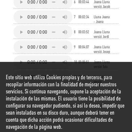
6
00:03:44
Joana Lluna
versió Jacob
Sureda
7
00:02:34
Lluna Joana
- Joana
Lluna versió
Kard's
8
00:03:52
Joana Lluna
Piken
versió Jordi
Bonell
9
00:04:07
Joana Lluna
versió Josep
Mas Kitflus
10
00:05:51
Joana Lluna
versió Tolo
Servera
Este sitio web utiliza Cookies propias y de terceros, para
11
00:04:01
Joana Lluna
versió
recopilar información con la finalidad de mejorar nuestros
Alfonso
servicios. Si continua navegando, supone la aceptación de la
Pérez
instalación de las mismas. El usuario tiene la posibilidad de
configurar su navegador pudiendo, si así lo desea, impedir que
sean instaladas en su disco duro, aunque deberá tener en
cuenta que dicha acción podrá ocasionar dificultades de
navegación de la página web.