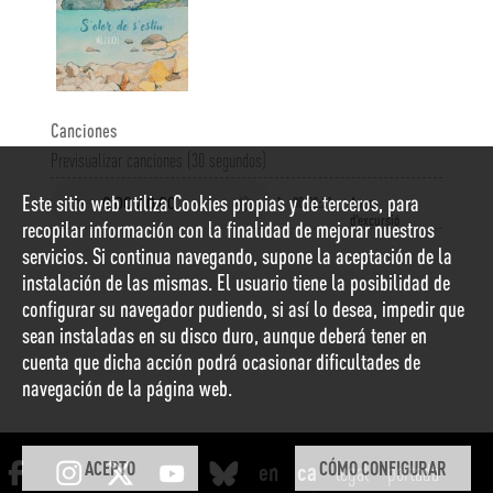
Canciones
Previsualizar canciones (30 segundos)
Este sitio web utiliza Cookies propias y de terceros, para
1
00:02:31
Anem
d'excursió
recopilar información con la finalidad de mejorar nuestros
servicios. Si continua navegando, supone la aceptación de la
instalación de las mismas. El usuario tiene la posibilidad de
configurar su navegador pudiendo, si así lo desea, impedir que
sean instaladas en su disco duro, aunque deberá tener en
cuenta que dicha acción podrá ocasionar dificultades de
navegación de la página web.
ACEPTO
CÓMO CONFIGURAR
legal
portada