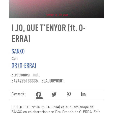
I JO, QUE T'ENYOR (ft. O-
ERRA)
SANXO
Con
OR (O-ERRA)
Electrónica - null
8424295133335 - BLAUD090S01
Compartir :
I JO QUE T'ENYOR (ft. O-ERRA) es el nuevo single de
SANXO en colaboración con Pau Franch de O-ERRA. Este