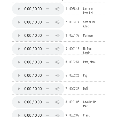
1
00:38:46
Conte en
Pere I el
Peixet
Captiu
2
00:03:19
Som el Teu
Amic
3
00:01:36
Mariners
4
00:01:19
No Puc
Sortir
5
00:02:51
Pare, Mare
6
00:02:22
Pop
7
00:02:39
DofÍ
8
00:01:07
Cavallet De
Mar
9
00:02:06
Cranc