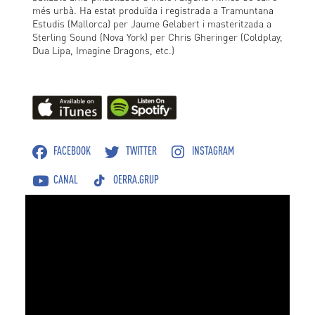
més urbà. Ha estat produïda i registrada a Tramuntana
Estudis (Mallorca) per Jaume Gelabert i masteritzada a
Sterling Sound (Nova York) per Chris Gheringer (Coldplay,
Dua Lipa, Imagine Dragons, etc.)
FACEBOOK
TWITTER
INSTAGRAM
CANAL
OERRA.GRUP