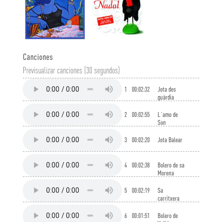
Canciones
Previsualizar canciones (30 segundos)
1
00:02:32
Jota des
guàrdia
2
00:02:55
L´amo de
Son
Carabassa
3
00:02:20
Jota Balear
4
00:02:38
Bolero de sa
Morena
5
00:02:19
Sa
carritxera
6
00:01:51
Bolero de