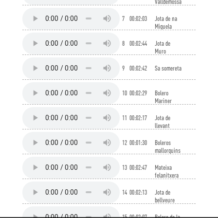
Valldemossa
7
00:02:03
Jota de na
Miquela
8
00:02:44
Jota de
Muro
9
00:02:42
Sa somereta
10
00:02:29
Bolero
Mariner
11
00:02:17
Jota de
llevant
12
00:01:30
Boleros
mallorquins
13
00:02:47
Mateixa
felanitxera
14
00:02:13
Jota de
bellveure
15
00:02:07
Bolero de la