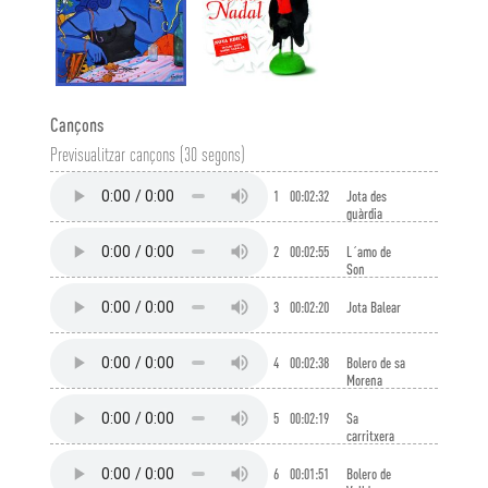
Cançons
Previsualitzar cançons (30 segons)
1
00:02:32
Jota des
guàrdia
2
00:02:55
L´amo de
Son
Carabassa
3
00:02:20
Jota Balear
4
00:02:38
Bolero de sa
Morena
5
00:02:19
Sa
carritxera
6
00:01:51
Bolero de