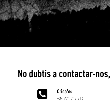
No dubtis a contactar-nos
Crida'ns
+34 971 713 316