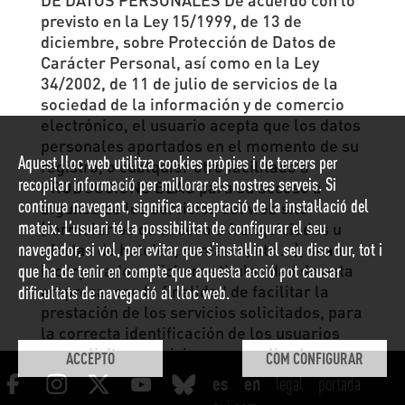
previsto en la Ley 15/1999, de 13 de
diciembre, sobre Protección de Datos de
Carácter Personal, así como en la Ley
34/2002, de 11 de julio de servicios de la
sociedad de la información y de comercio
electrónico, el usuario acepta que los datos
personales aportados en el momento de su
Aquest lloc web utilitza cookies pròpies i de tercers per
registro, o cualquier otro facilitado a
recopilar informació per millorar els nostres serveis. Si
PRODUCCIONS BLAU para su acceso a
continua navegant, significa acceptació de la instal·lació del
algunos de los servicios del web site
mateix. L’usuari té la possibilitat de configurar el seu
(formularios de acceso a franquiciados u
navegador, si vol, per evitar que s’instal·lin al seu disc dur, tot i
ofertas de hoteles, contacto, etc ...), sean
incorporados a ficheros titularidad de esta
que ha de tenir en compte que aquesta acció pot causar
empresa, con la finalidad de facilitar la
dificultats de navegació al lloc web.
prestación de los servicios solicitados, para
la correcta identificación de los usuarios
que solicitan servicios personalizados en
ACCEPTO
COM CONFIGURAR
www.produccionsblau.com, para la
legal
portada
realización de estudios estadísticos de los