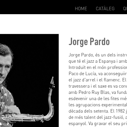
HOME
CATÀLEG
Q
Jorge Pardo
Jorge Pardo, és un dels ins
que té el jazz a Espanya i am
Introduït en el món professio
Paco de Lucía, va aconseguii
el jazz d'arrel i el flamenc. E
travessera i el saxe es va con
amb Pedro Ruy Blas, va funda
esdevenir una de les fites mé
les agrupacions experimental
dècada dels setenta. El 1982 
de més talent del jazz-fusió, 
espanyol. Va gravar el seu pr