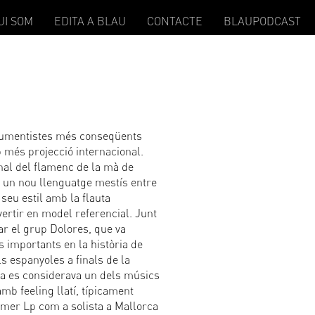
UI SOM
EDITA A BLAU
CONTACTE
BLAUPODCAST
trumentistes més conseqüents
b més projecció internacional.
nal del flamenc de la mà de
r un nou llenguatge mestís entre
l seu estil amb la flauta
vertir en model referencial. Junt
r el grup Dolores, que va
s importants en la història de
s espanyoles a finals de la
ja es considerava un dels músics
amb feeling llatí, típicament
imer Lp com a solista a Mallorca