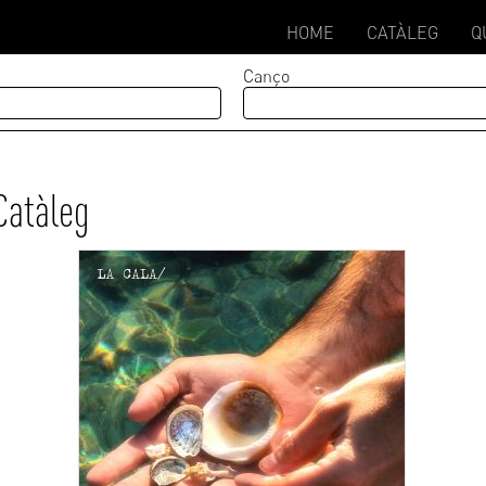
HOME
CATÀLEG
Q
Canço
Catàleg