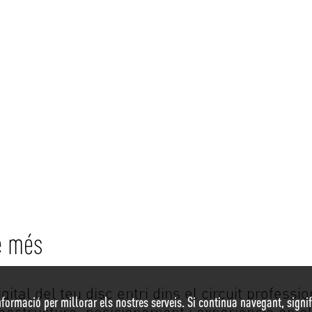
e més
gital del teu disc entri dins el circuit professi
nformació per millorar els nostres serveis. Si continua navegant, signifi