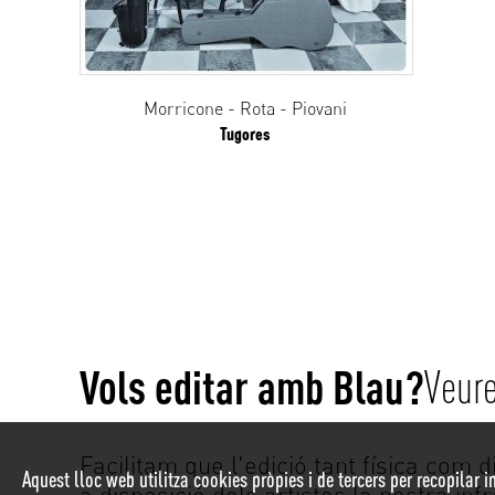
Morricone - Rota - Piovani
Tugores
Vols editar amb Blau?
Veur
Facilitam que l'edició tant física com di
Aquest lloc web utilitza cookies pròpies i de tercers per recopilar i