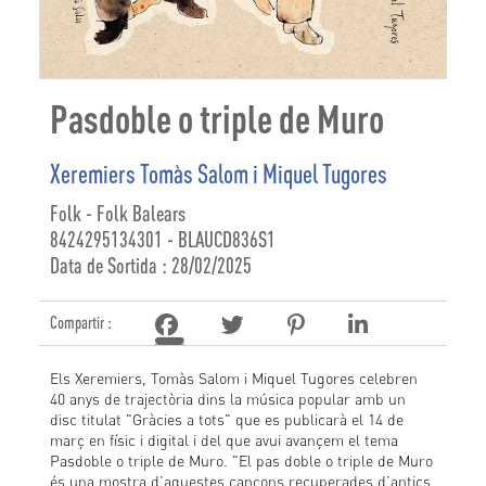
Pasdoble o triple de Muro
Xeremiers Tomàs Salom i Miquel Tugores
Folk - Folk Balears
8424295134301 - BLAUCD836S1
Data de Sortida : 28/02/2025
Compartir :
Els Xeremiers, Tomàs Salom i Miquel Tugores celebren
40 anys de trajectòria dins la música popular amb un
disc titulat "Gràcies a tots" que es publicarà el 14 de
març en físic i digital i del que avui avançem el tema
Pasdoble o triple de Muro. "El pas doble o triple de Muro
és una mostra d’aquestes cançons recuperades d’antics