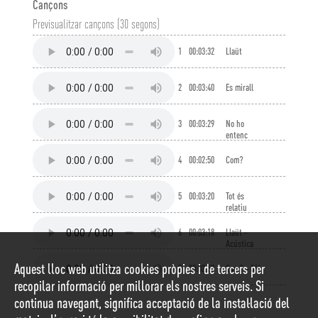
Cançons
Previsualitzar cançons (30 segons)
1
00:03:32
Llaüt
2
00:03:40
Es mirall
3
00:03:29
No ho
entenc
4
00:02:50
Com?
5
00:03:20
Tot és
relatiu
6
00:03:18
Llaüt -
Acústica
Aquest lloc web utilitza cookies pròpies i de tercers per
7
00:02:53
Com? - 3/4
recopilar informació per millorar els nostres serveis. Si
continua navegant, significa acceptació de la instal·lació del