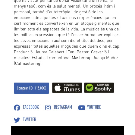
que ha viscut per tal de donar visibilitat a un tema, ja
menys tabú, com és la salut mental. Un procés íntim i
personal, també d’autoteràpia i de gestió de les
emocions i de aquelles situacions i experiències que en
cert moment es converteixen en un bloqueig mental que
limiten tots els aspectes de la vida. La música és una de
les millors expressions que té l'esser humà per explicar
les seves emocions, i així com diu el títol del disc, per
expressar totes aquelles mogudes que duem dins el cap.
Producció: Jaume Gelabert i Toni Pastor. Gravació i
mescles: Estudis Tramuntana. Mastering: Juanjo Muñoz
(Catmastering)
Comprar CD (15.00€)
FACEBOOK
INSTAGRAM
YOUTUBE
TWITTER