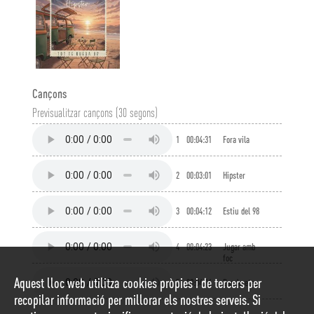
Cançons
Previsualitzar cançons (30 segons)
1
00:04:31
Fora vila
2
00:03:01
Hipster
3
00:04:12
Estiu del 98
4
00:04:23
Jugar amb
foc
Aquest lloc web utilitza cookies pròpies i de tercers per
5
00:04:16
Banderetes
recopilar informació per millorar els nostres serveis. Si