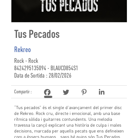
Tus Pecados
Rekreo
Rock - Rock
8424295135094 - BLAUCD854S1
Data de Sortida : 28/02/2026
Compartir :
“Tus pecados” és el single d’avançament del primer disc
de Rekreo. Rock cru, directe i emocional, amb una base
rítmica sòlida i guitarres contundents. Una melodia
travessa la cançó explicant una història de culpa i males
decisions, marcada per aquells pecats que ens defineixen
com a éssers humans… saps bé quins són Tus Pecados.