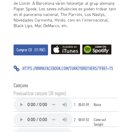
de Lloret. A Barcelona vàren telonetjar al grup alemany
Paper Spook. Les seves influències es poden trobar tant
en el panorama nacional, The Parrots, Los Nastys,
Novedades Carminha, Hinds; com en l'internacional,
Black Lips, Mac DeMarco, etc.
Comprar CD (11.95€)
HTTPS://WWW.FACEBOOK.COM/TURKEYBROTHERS/?FREF=TS
Cançons
Previsualitzar cançons (30 segons)
1
00:01:59
Noise
2
00:01:53
Come out
Tonight