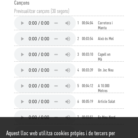
Cançons
Previsualitzar cançons (30 segons)
1
00:04:04
Carretera i
Manta
2
00:03:54
Això és Mel
3
00:03:10
Capell en
Mà
4
00:03:39
Un Joc Nou
5
00:04:12
A 10.000
Metres
6
00:05:19
Article Salat
7
00:03:51
Es Meu Nord
Aquest lloc web utilitza cookies pròpies i de tercers per
8
00:04:04
Epíleg