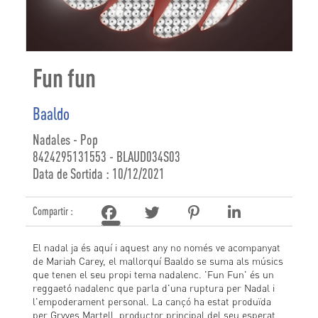
Fun fun
Baaldo
Nadales - Pop
8424295131553 - BLAUD034S03
Data de Sortida : 10/12/2021
Compartir :
El nadal ja és aquí i aquest any no només ve acompanyat
de Mariah Carey, el mallorquí Baaldo se suma als músics
que tenen el seu propi tema nadalenc. 'Fun Fun' és un
reggaetó nadalenc que parla d'una ruptura per Nadal i
l'empoderament personal. La cançó ha estat produïda
per Gryves Martell, productor principal del seu esperat