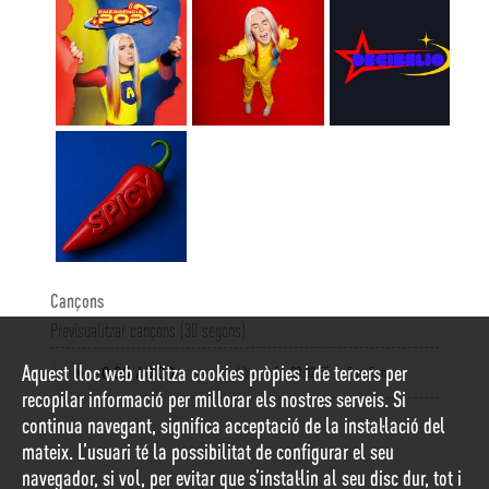
Cançons
Previsualitzar cançons (30 segons)
Aquest lloc web utilitza cookies pròpies i de tercers per
1
00:02:55
Fun Fun
recopilar informació per millorar els nostres serveis. Si
continua navegant, significa acceptació de la instal·lació del
mateix. L’usuari té la possibilitat de configurar el seu
navegador, si vol, per evitar que s’instal·lin al seu disc dur, tot i