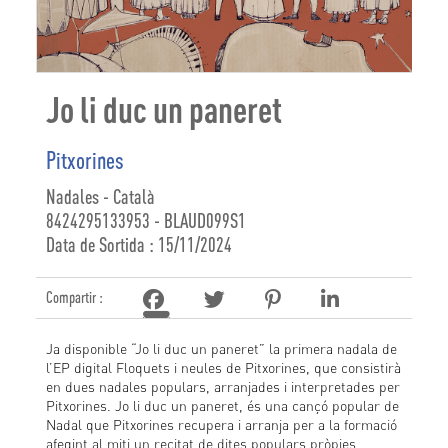
Jo li duc un paneret
Pitxorines
Nadales - Català
8424295133953 - BLAUD099S1
Data de Sortida : 15/11/2024
Compartir :
Ja disponible “Jo li duc un paneret” la primera nadala de
l’EP digital Floquets i neules de Pitxorines, que consistirà
en dues nadales populars, arranjades i interpretades per
Pitxorines. Jo li duc un paneret, és una cançó popular de
Nadal que Pitxorines recupera i arranja per a la formació
afegint al mitj un recitat de dites populars pròpies