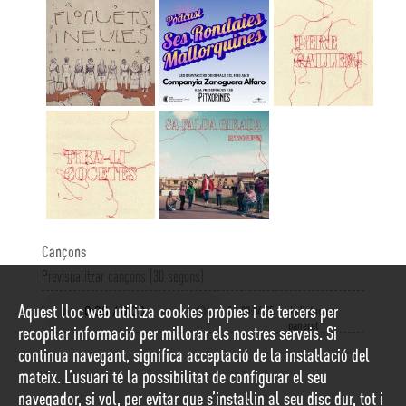
Cançons
Previsualitzar cançons (30 segons)
Aquest lloc web utilitza cookies pròpies i de tercers per
1
00:04:05
Jo li duc un
paneret
recopilar informació per millorar els nostres serveis. Si
continua navegant, significa acceptació de la instal·lació del
mateix. L’usuari té la possibilitat de configurar el seu
navegador, si vol, per evitar que s’instal·lin al seu disc dur, tot i