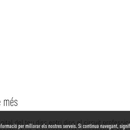
e més
gital del teu disc entri dins el circuit professi
nformació per millorar els nostres serveis. Si continua navegant, signifi