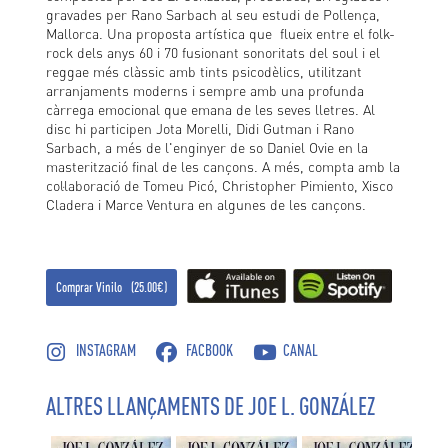
gravades per Rano Sarbach al seu estudi de Pollença,
Mallorca. Una proposta artística que flueix entre el folk-
rock dels anys 60 i 70 fusionant sonoritats del soul i el
reggae més clàssic amb tints psicodèlics, utilitzant
arranjaments moderns i sempre amb una profunda
càrrega emocional que emana de les seves lletres. Al
disc hi participen Jota Morelli, Didi Gutman i Rano
Sarbach, a més de l'enginyer de so Daniel Ovie en la
masterització final de les cançons. A més, compta amb la
col·laboració de Tomeu Picó, Christopher Pimiento, Xisco
Cladera i Marce Ventura en algunes de les cançons.
Comprar Vinilo (25.00€)
INSTAGRAM
FACBOOK
CANAL
ALTRES LLANÇAMENTS DE JOE L. GONZÁLEZ