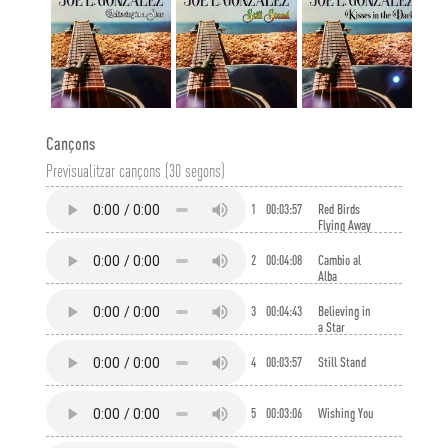
Cançons
Previsualitzar cançons (30 segons)
1
00:03:57
Red Birds
Flying Away
2
00:04:08
Cambio al
Alba
3
00:04:43
Believing in
a Star
4
00:03:57
Still Stand
5
00:03:06
Wishing You