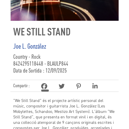
WE STILL STAND
Joe L. González
Country - Rock
8424295118448 - BLAULP844
Data de Sortida : 12/09/2025
Compartir :
"We Still Stand" és el projecte artístic personal del
músic, compositor i guitarrista Joe L. González (Les
Mobylettes, Schandoo, Mestizo Art System). L'àlbum "We
Still Stand", que presenta en format vinil i en digital, és
una col·lecció atemporal de 9 cançons originals escrites i
compostes per Joe L. González, produïdes, arreglades i