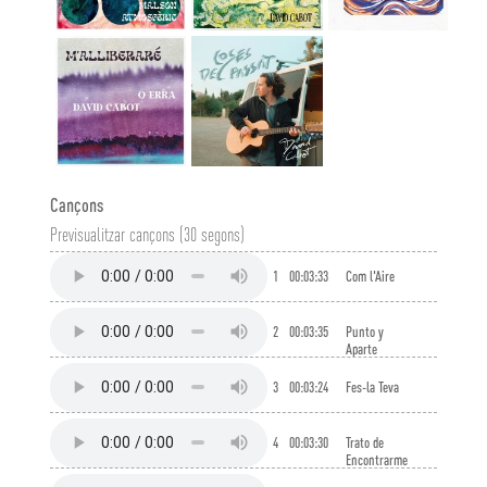
Cançons
Previsualitzar cançons (30 segons)
1
00:03:33
Com l'Aire
2
00:03:35
Punto y
Aparte
3
00:03:24
Fes-la Teva
4
00:03:30
Trato de
Encontrarme