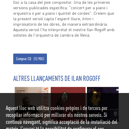
lloc a la casa del jove compositor. Una de les primeres
versions publicades especifica: "concert per a piano i
orquestra o per a piano i quintet de cordes". Creiem que
la present versió capta l'esperit lliure, íntim i
improisatorio de les obres, de manera extraordinària.
Aquesta versió l'ha interpretat el mestre Ilan Rogoff amb
solistes de l'orquestra de cambra de Viena.
Comprar CD (12.95€)
ALTRES LLANÇAMENTS DE ILAN ROGOFF
Aquest lloc web utilitza cookies pròpies i de tercers per
recopilar informació per millorar els nostres serveis. Si
continua navegant, significa acceptació de la instal·lació del
mateix. L’usuari té la possibilitat de configurar el seu