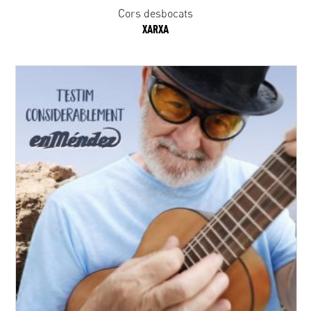
Cors desbocats
XARXA