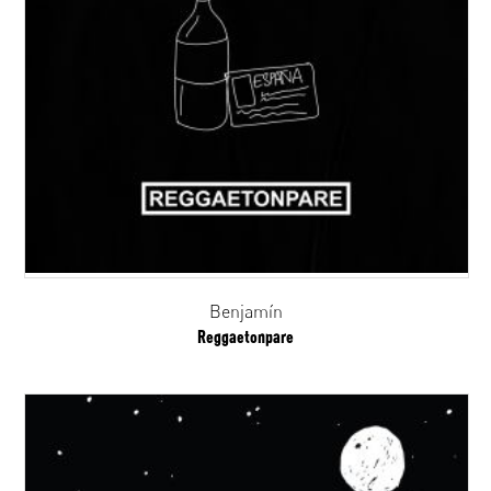
Benjamín
Reggaetonpare