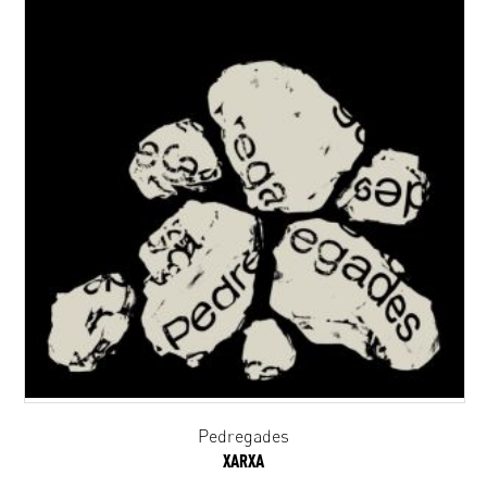
Pedregades
XARXA