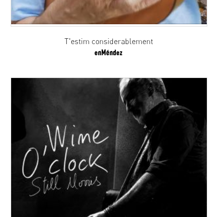
T'estim considerablement
enMéndez