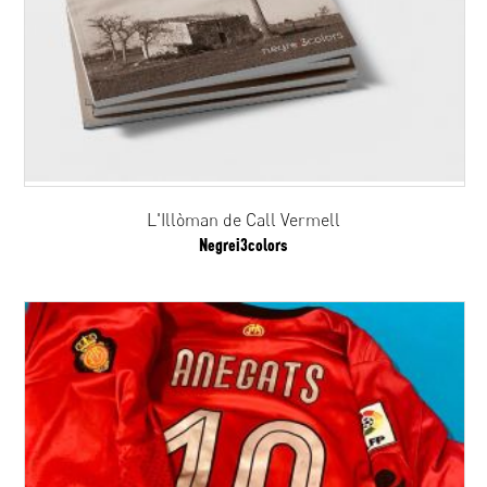
L'Illòman de Call Vermell
Negrei3colors